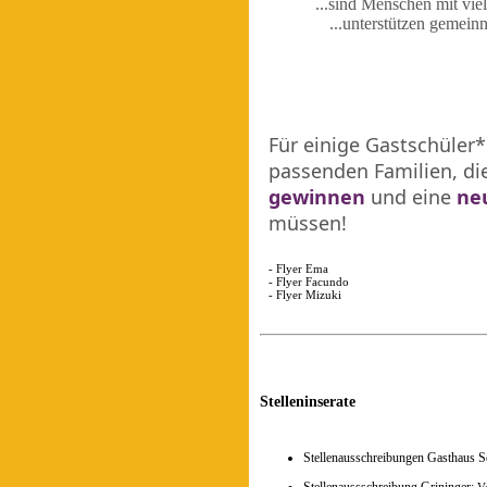
...sind Menschen mit vie
...unterstützen gemei
Für einige Gastschüler
passenden Familien, di
gewinnen
und eine
ne
müssen!
- Flyer Ema
- Flyer Facundo
- Flyer Mizuki
Stelleninserate
Stellenausschreibungen Gasthaus 