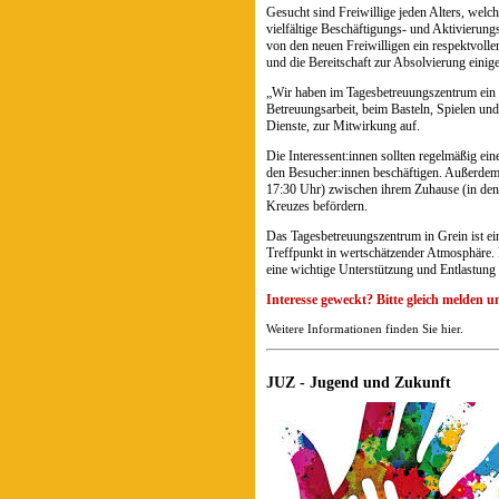
Gesucht sind Freiwillige jeden Alters, welc
vielfältige Beschäftigungs- und Aktivierung
von den neuen Freiwilligen ein respektvol
und die Bereitschaft zur Absolvierung einig
„Wir haben im Tagesbetreuungszentrum ein gut
Betreuungsarbeit, beim Basteln, Spielen und
Dienste, zur Mitwirkung auf.
Die Interessent:innen sollten regelmäßig eine
den Besucher:innen beschäftigen. Außerdem 
17:30 Uhr) zwischen ihrem Zuhause (in de
Kreuzes befördern.
Das Tagesbetreuungszentrum in Grein ist ei
Treffpunkt in wertschätzender Atmosphäre. 
eine wichtige Unterstützung und Entlastung
Interesse geweckt? Bitte gleich melden u
Weitere Informationen finden Sie hier.
JUZ - Jugend und Zukunft