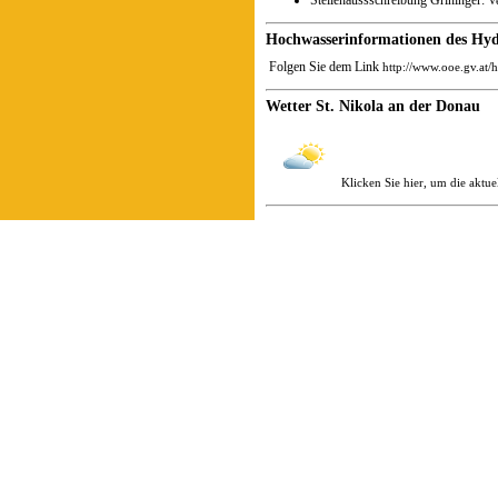
Stellenaussschreibung Grininger:
V
Hochwasserinformationen des Hyd
Folgen Sie dem Link
http://www.ooe.gv.at/
Wetter St. Nikola an der Donau
Klicken Sie hier, um die aktue