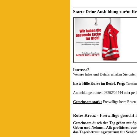
Starte Deine Ausbildung zur/m Ret
Interesse?
Weitere Infos und Details erhalten Sie unte
Erste Hilfe Kurse im Bezirk Perg:
Termine
Anmeldungen unter: 07262/54444 oder 
Gemeinsam stark:
Freiwillige beim Roten 
Rotes Kreuz - Freiwillige gesucht
Gemeinsam durch den Tag gehen mit Spiele
Geben und Nehmen. Alle profitieren vonei
das Tagesbetreuungszentrum für Senior: