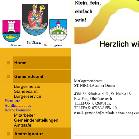
Home
Gemeindeamt
Marktgemeindeamt
ST. NIKOLA an der Donau
Bürgermeister
Standesamt
4381 St. Nikola a. d. D., St. Nikola 16
Bürgerservice
Bez. Perg, Oberösterreich
Formulare
TELEFON: 07268/8155,
Abfallabfuhrinfos
TELEFAX: 07268/8155-110
Interne Formulare
e-mail:
gemeinde@st-nikola-donau.ooe.gv.at
Mitarbeiter
Gemeindemitteilungen
Amtstafel
Amtssignatur